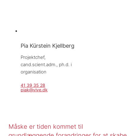
Pia Kürstein Kjellberg
Projektchef, 
cand.scient.adm., ph.d. i 
organisation
41 39 35 28
piak@vive.dk
Måske er tiden kommet til
grundlæggende forandringer for at skabe