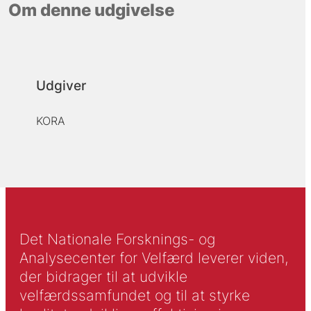
Om denne udgivelse
Udgiver
KORA
Det Nationale Forsknings- og
Analysecenter for Velfærd leverer viden,
der bidrager til at udvikle
velfærdssamfundet og til at styrke