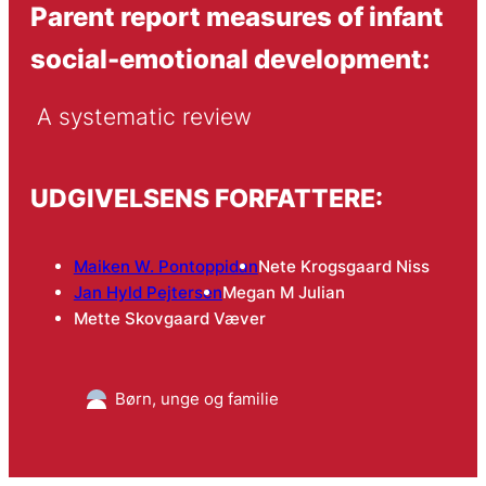
Parent report measures of infant
social-emotional development:
 A systematic review
UDGIVELSENS FORFATTERE:
Maiken W. Pontoppidan
Nete Krogsgaard Niss
Jan Hyld Pejtersen
Megan M Julian
Mette Skovgaard Væver
Børn, unge og familie