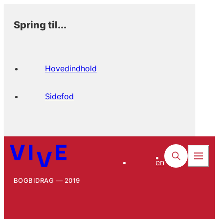
Spring til...
Hovedindhold
Sidefod
en
BOGBIDRAG
2019