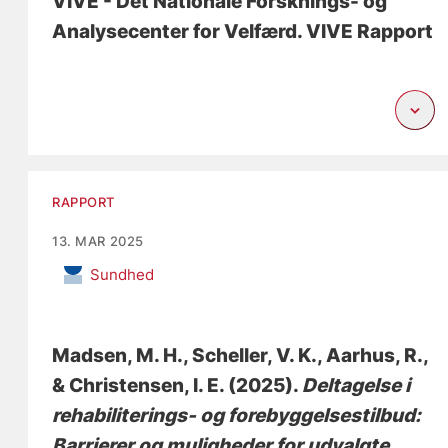
VIVE - Det Nationale Forsknings- og
Analysecenter for Velfærd. VIVE Rapport
RAPPORT
13. MAR 2025
Sundhed
Madsen, M. H.
, Scheller, V. K.
, Aarhus, R.
,
& Christensen, I. E.
(2025).
Deltagelse i
rehabiliterings- og forebyggelsestilbud:
Barrierer og muligheder for udvalgte