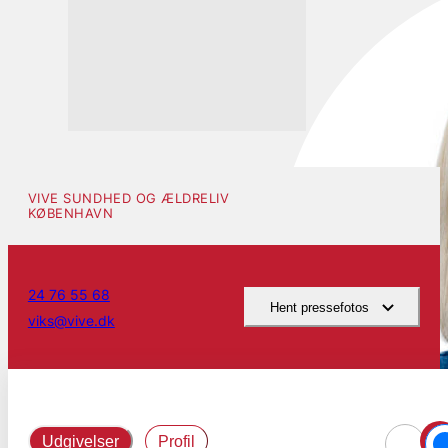
VIVE SUNDHED OG ÆLDRELIV
KØBENHAVN
24 76 55 68
Hent pressefotos
viks@vive.dk
Udgivelser
Profil