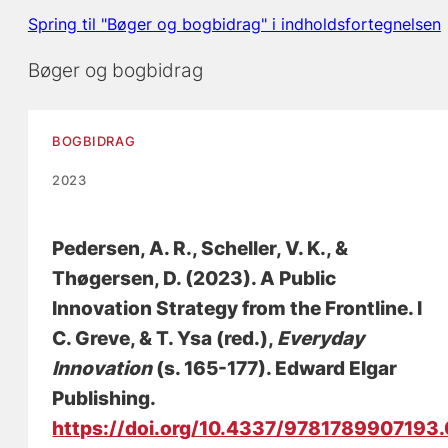
Spring til "Bøger og bogbidrag" i indholdsfortegnelsen
Bøger og bogbidrag
BOGBIDRAG
2023
Pedersen, A. R.
, Scheller, V. K.
, &
Thøgersen, D. (2023).
A Public
Innovation Strategy from the Frontline
. I
C. Greve, & T. Ysa (red.),
Everyday
Innovation
(s. 165-177). Edward Elgar
Publishing.
https://doi.org/10.4337/9781789907193