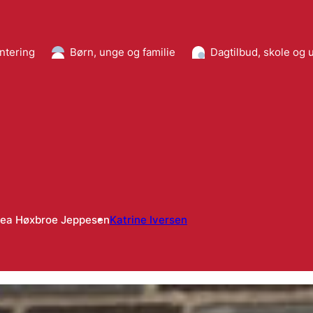
ntering
Børn, unge og familie
Dagtilbud, skole og
Lea Høxbroe Jeppesen
Katrine Iversen