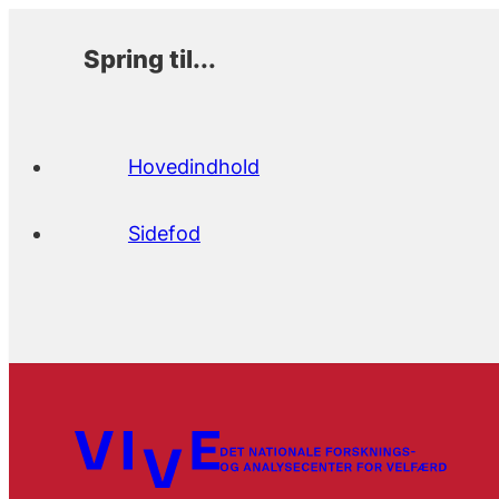
Spring til...
Hovedindhold
Sidefod