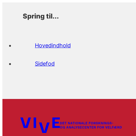
Spring til...
Hovedindhold
Sidefod