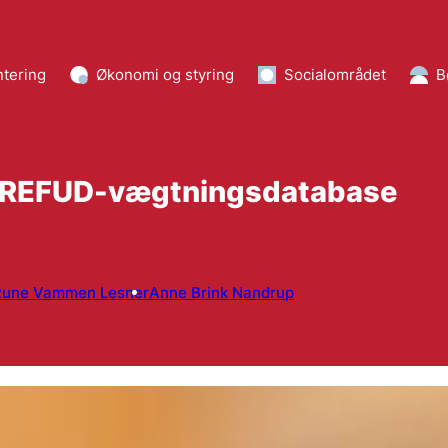
tering
Økonomi og styring
Socialområdet
B
g i REFUD-vægtningsdatabase
Rune Vammen Lesner
Anne Brink Nandrup