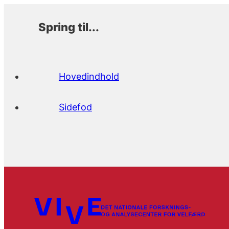
Spring til...
Hovedindhold
Sidefod