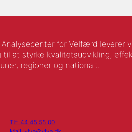
nalysecenter for Velfærd leverer vid
l at styrke kvalitetsudvikling, effek
uner, regioner og nationalt.
Tlf: 44 45 55 00
Mail: vive@vive.dk