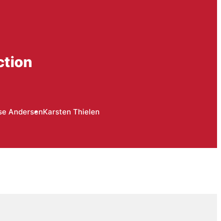
ction
ise Andersen
Karsten Thielen