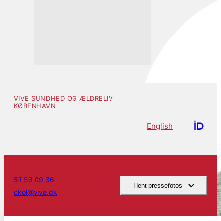
VIVE SUNDHED OG ÆLDRELIV
KØBENHAVN
English
51 53 09 36
Hent pressefotos
ckol@vive.dk