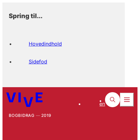
Spring til...
Hovedindhold
Sidefod
en
BOGBIDRAG
2019