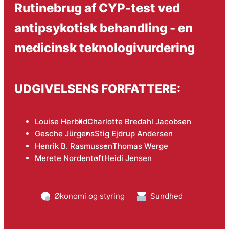
Rutinebrug af CYP-test ved
antipsykotisk behandling - en
medicinsk teknologivurdering
UDGIVELSENS FORFATTERE:
Louise Herbild
Charlotte Bredahl Jacobsen
Gesche Jürgens
Stig Ejdrup Andersen
Henrik B. Rasmussen
Thomas Werge
Merete Nordentoft
Heidi Jensen
Økonomi og styring
Sundhed