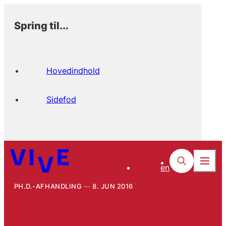
Spring til...
Hovedindhold
Sidefod
en
PH.D.-AFHANDLING
8. JUN 2016