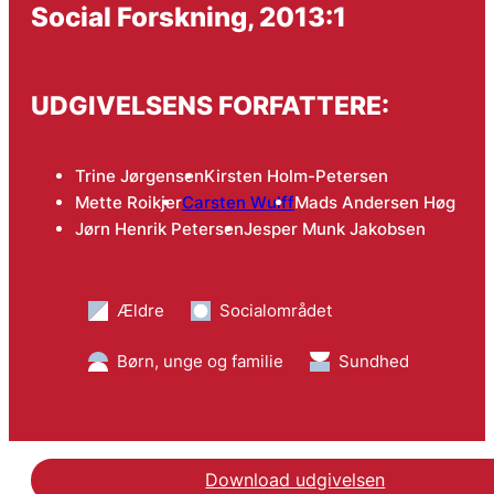
Social Forskning, 2013:1
UDGIVELSENS FORFATTERE:
Trine Jørgensen
Kirsten Holm-Petersen
Mette Roikjer
Carsten Wulff
Mads Andersen Høg
Jørn Henrik Petersen
Jesper Munk Jakobsen
Ældre
Socialområdet
Børn, unge og familie
Sundhed
Download udgivelsen