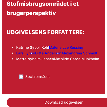
Stofmisbrugsområdet i et
brugerperspektiv
UDGIVELSENS FORFATTERE:
Katrine Syppli Kohl
Malene Lue Kessing
Lars Fynbo
Ditte Andersen
Alexandrina Schmidt
Mette Nyholm Jensen
Mathilde Carøe Munkholm
Socialområdet
Download udgivelsen