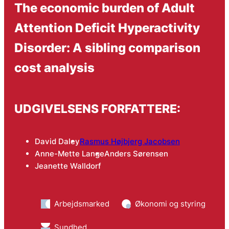
The economic burden of Adult
Attention Deficit Hyperactivity
Disorder: A sibling comparison
cost analysis
UDGIVELSENS FORFATTERE:
David Daley
Rasmus Højbjerg Jacobsen
Anne-Mette Lange
Anders Sørensen
Jeanette Walldorf
Arbejdsmarked
Økonomi og styring
Sundhed