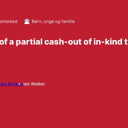
dsmarked
Børn, unge og familie
f a partial cash-out of in-kind 
aul Bingley
Ian Walker