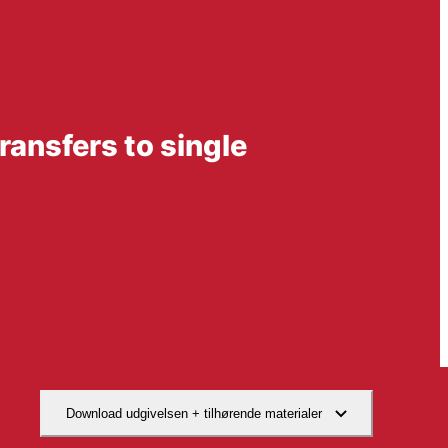
transfers to single
Download udgivelsen + tilhørende materialer