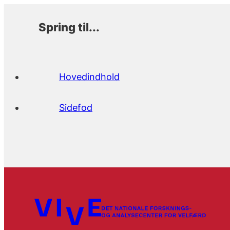
Spring til...
Hovedindhold
Sidefod