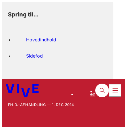
Spring til...
Hovedindhold
Sidefod
en
PH.D.-AFHANDLING
1. DEC 2014