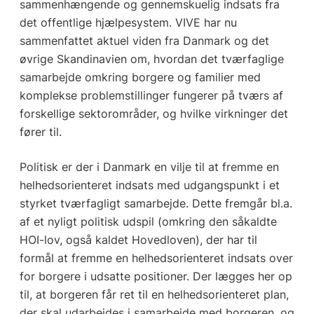
sammenhængende og gennemskuelig indsats fra
det offentlige hjælpesystem. VIVE har nu
sammenfattet aktuel viden fra Danmark og det
øvrige Skandinavien om, hvordan det tværfaglige
samarbejde omkring borgere og familier med
komplekse problemstillinger fungerer på tværs af
forskellige sektorområder, og hvilke virkninger det
fører til.
Politisk er der i Danmark en vilje til at fremme en
helhedsorienteret indsats med udgangspunkt i et
styrket tværfagligt samarbejde. Dette fremgår bl.a.
af et nyligt politisk udspil (omkring den såkaldte
HOI-lov, også kaldet Hovedloven), der har til
formål at fremme en helhedsorienteret indsats over
for borgere i udsatte positioner. Der lægges her op
til, at borgeren får ret til en helhedsorienteret plan,
der skal udarbejdes i samarbejde med borgeren, og