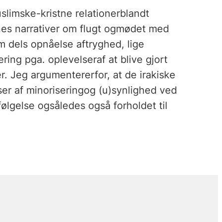
uslimske-kristne relationerblandt
stnes narrativer om flugt ogmødet med
 dels opnåelse aftryghed, lige
ering pga. oplevelseraf at blive gjort
. Jeg argumentererfor, at de irakiske
lser af minoriseringog (u)synlighed ved
følgelse ogsåledes også forholdet til