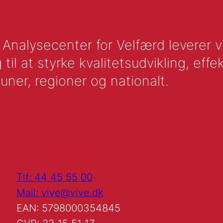
nalysecenter for Velfærd leverer vid
l at styrke kvalitetsudvikling, effek
uner, regioner og nationalt.
Tlf: 44 45 55 00
Mail: vive@vive.dk
EAN: 5798000354845