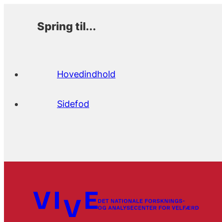
Spring til...
Hovedindhold
Sidefod