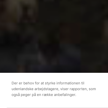
Der er behov for at styrke informationen til
udenlandske arbejdstagere, viser rapporten, som
også peger på en række anbefalinger.