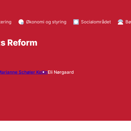
tering
Økonomi og styring
Socialområdet
Bø
s Reform
arianne Schøler Kollin
Eli Nørgaard