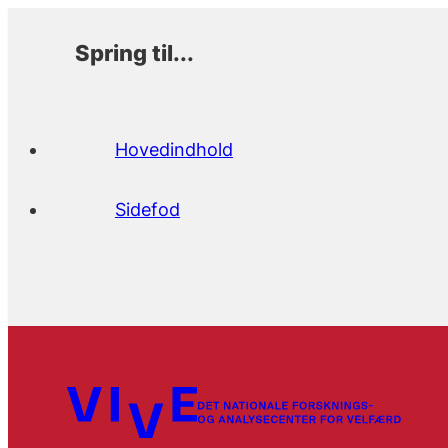
Spring til...
Hovedindhold
Sidefod