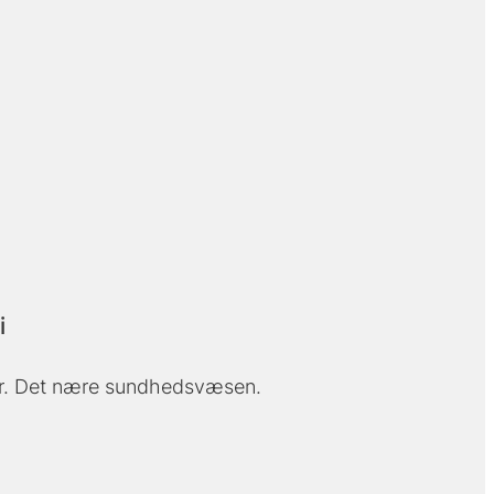
i
r. Det nære sundhedsvæsen.