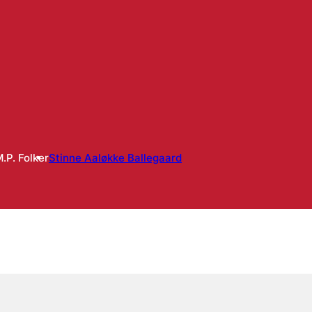
.P. Folker
Stinne Aaløkke Ballegaard