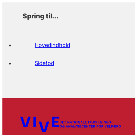
Spring til...
Hovedindhold
Sidefod