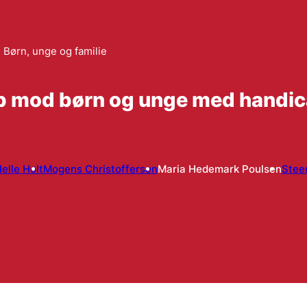
Børn, unge og familie
eb mod børn og unge med handi
elle Holt
Mogens Christoffersen
Maria Hedemark Poulsen
Stee