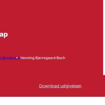
cap
n Bengtsson
Henning Bjerregaard Bach
Download udgivelsen