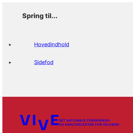
Spring til...
Hovedindhold
Sidefod