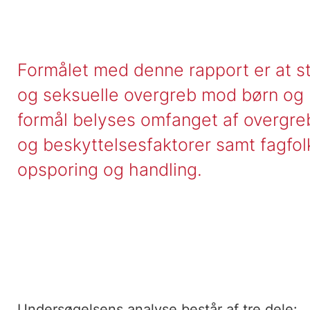
Formålet med denne rapport er at s
og seksuelle overgreb mod børn og 
formål belyses omfanget af overgreb,
og beskyttelsesfaktorer samt fagfo
opsporing og handling.
Undersøgelsens analyse består af tre dele: