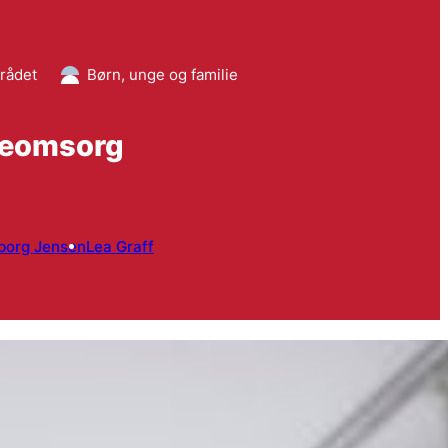
rådet
Børn, unge og familie
dreomsorg
borg Jensen
Lea Graff