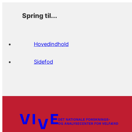
Spring til...
Hovedindhold
Sidefod