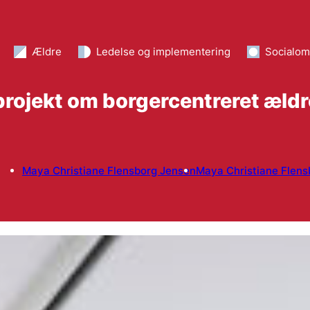
Ældre
Ledelse og implementering
Socialom
rojekt om borgercentreret æl
Maya Christiane Flensborg Jensen
Maya Christiane Flens