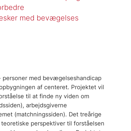
orbedre
nesker med bevægelses
h - personer med bevægelseshandicap
pbygningen af centeret. Projektet vil
ståelse til at finde ny viden om
siden), arbejdsgiverne
emet (matchningssiden). Det treårige
eoretiske perspektiver til forståelsen