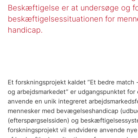
Beskæftigelse er at undersøge og f
beskæftigelsessituationen for men
handicap.
Et forskningsprojekt kaldet ”Et bedre matc
og arbejdsmarkedet” er udgangspunktet for o
anvende en unik integreret arbejdsmarkedsfor
mennesker med bevægelseshandicap (udbuds
(efterspørgselssiden) og beskæftigelsessyst
forskningsprojekt vil endvidere anvende nye t