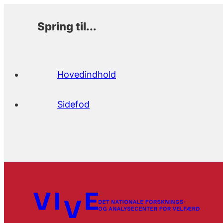
Spring til...
Hovedindhold
Sidefod