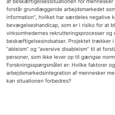
af beskæftigelsessituationen for menneske
forstår grundlæggende arbejdsmarkedet so
information”, hvilket har særdeles negativ
bevægelseshandicap, som er i risiko for at bli
virksomhedernes rekrutteringsprocesser og 
beskæftigelsesindsatser. Projektet trækker 
”ableism” og ”aversive disableism” til at fors
personer, som ikke lever op til gængse norme
Forskningsspørgsmålet er: Hvilke faktorer o
arbejdsmarkedsintegration af mennesker m
kan situationen forbedres?