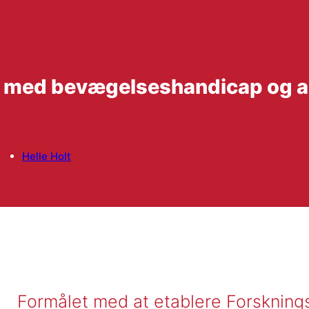
er med bevægelseshandicap og 
Helle Holt
Formålet med at etablere Forskning