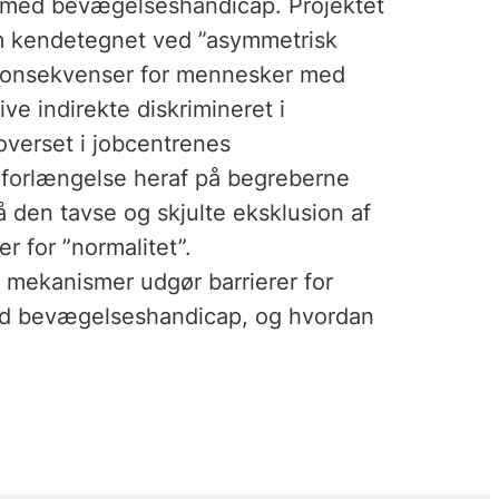
r med bevægelseshandicap. Projektet
m kendetegnet ved ”asymmetrisk
e konsekvenser for mennesker med
ve indirekte diskrimineret i
overset i jobcentrenes
i forlængelse heraf på begreberne
tå den tavse og skjulte eksklusion af
r for ”normalitet”.
g mekanismer udgør barrierer for
ed bevægelseshandicap, og hvordan