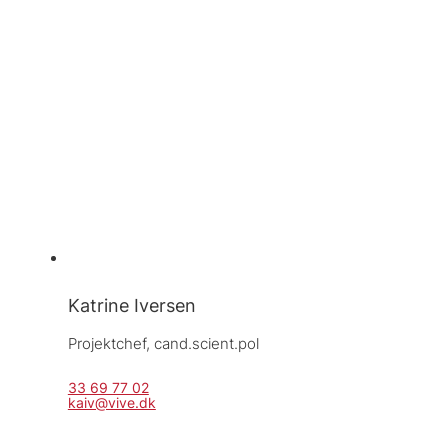
Katrine Iversen
Projektchef, 
cand.scient.pol
33 69 77 02
kaiv@vive.dk