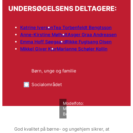
UNDERSØGELSENS DELTAGERE:
Katrine Iversen
Tea Torbenfeldt Bengtsson
Anne-Kirstine Mølholt
Asger Graa Andreasen
Emma Hoff Søegaard
Rikke Fuglsang Olsen
Mikkel Giver Kjer
Marianne Schøler Kollin
Børn, unge og familie
Socialområdet
Modelfoto:
Mathilde
Bech/VIVE
God kvalitet på børne- og ungehjem sikrer, at