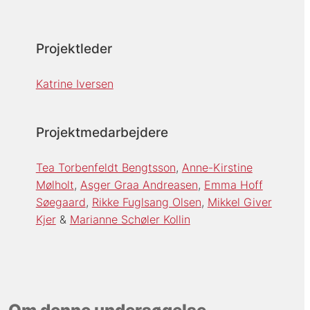
Projektleder
Katrine Iversen
Projektmedarbejdere
Tea Torbenfeldt Bengtsson
Anne-Kirstine
Mølholt
Asger Graa Andreasen
Emma Hoff
Søegaard
Rikke Fuglsang Olsen
Mikkel Giver
Kjer
Marianne Schøler Kollin