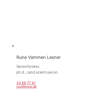
Rune Vammen Lesner
Seniorforsker, 
ph.d., cand.scient.oecon.
33 69 77 61
ruvl@vive.dk