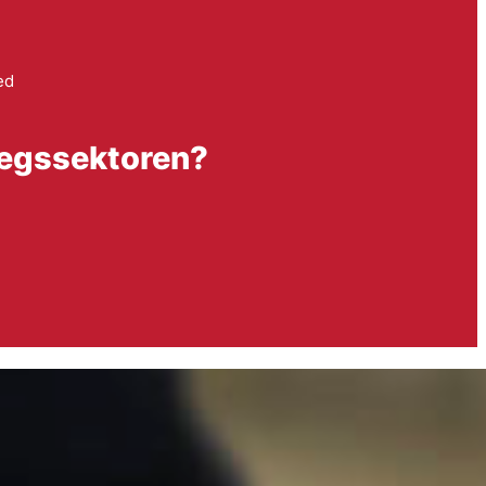
ed
nlægssektoren?