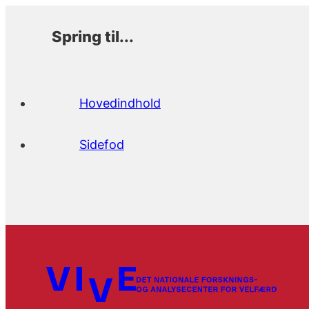
Spring til...
Hovedindhold
Sidefod