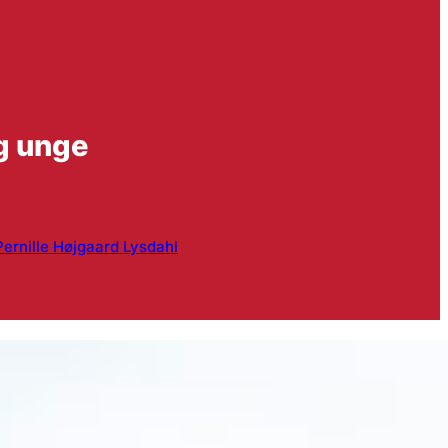
g unge
Pernille Højgaard Lysdahl