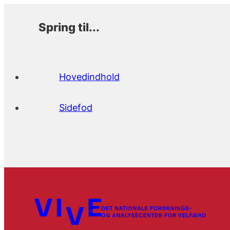
Spring til...
Hovedindhold
Sidefod