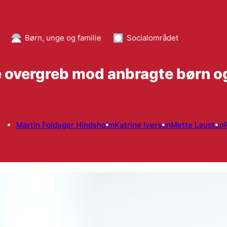
Børn, unge og familie
Socialområdet
e overgreb mod anbragte børn o
Martin Foldager Hindsholm
Katrine Iversen
Mette Lausten