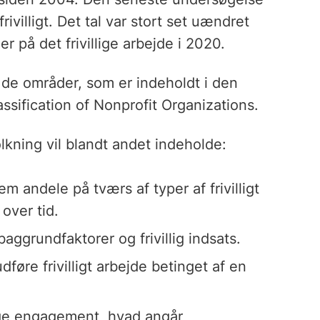
ivilligt. Det tal var stort set uændret
r på det frivillige arbejde i 2020.
or de områder, som er indeholdt i den
assification of Nonprofit Organizations.
lkning vil blandt andet indeholde:
em andele på tværs af typer af frivilligt
over tid.
grundfaktorer og frivillig indsats.
føre frivilligt arbejde betinget af en
llige engagement, hvad angår