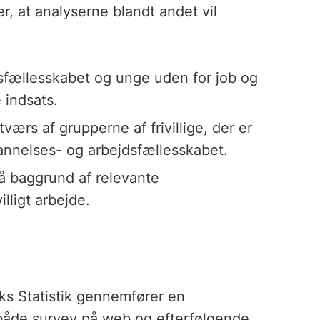
, at analyserne blandt andet vil
dsfællesskabet og unge uden for job og
e indsats.
tværs af grupperne af frivillige, der er
annelses- og arbejdsfællesskabet.
på baggrund af relevante
lligt arbejde.
s Statistik gennemfører en
både survey på web og efterfølgende