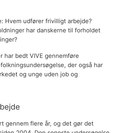
: Hvem udfører frivilligt arbejde?
holdninger har danskerne til forholdet
ninger?
der har bedt VIVE gennemføre
folkningsundersøgelse, der også har
arkedet og unge uden job og
arbejde
t gennem flere år, og det gør det
jde siden 2004. Den seneste undersøgelse