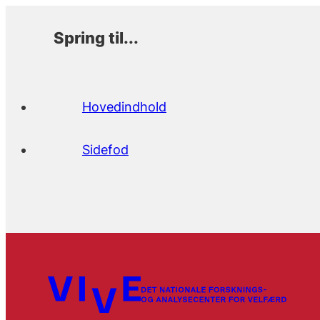
Spring til...
Hovedindhold
Sidefod