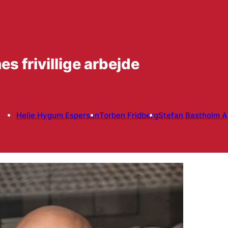
s frivillige arbejde
Helle Hygum Espersen
Torben Fridberg
Stefan Bastholm 