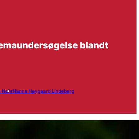
eskemaundersøgelse blandt
e Nøhr
Nanna Høygaard Lindeberg