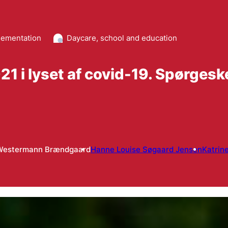
ementation
Daycare, school and education
2021 i lyset af covid-19. Spørg
 Westermann Brændgaard
Hanne Louise Søgaard Jensen
Katrin