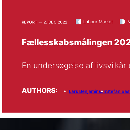
Labour Market
M
REPORT
2. DEC 2022
Fællesskabsmålingen 20
En undersøgelse af livsvilkår
AUTHORS:
Lars Benjaminsen
Stefan Bas