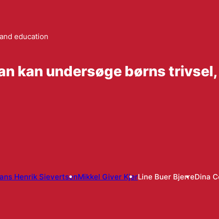
 and education
n kan undersøge børns trivsel, 
ans Henrik Sievertsen
Mikkel Giver Kjer
Line Buer Bjerre
Dina C