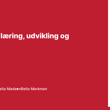
læring, udvikling og
elia Madsen
Bella Markman