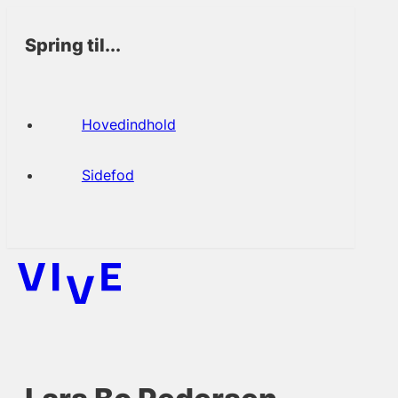
Spring til...
Hovedindhold
Sidefod