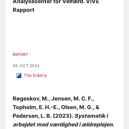
Analysecenter for Velfærd. VIVE
Rapport
REPORT
26. OCT 2023
The Elderly
Røgeskov, M.
, Jensen, M. C. F.
,
Topholm, E. H.-E.
, Olsen, M. G.
, &
Pedersen, L. B.
(2023).
Systematik i
arbejdet med værdighed i ældreplejen
.