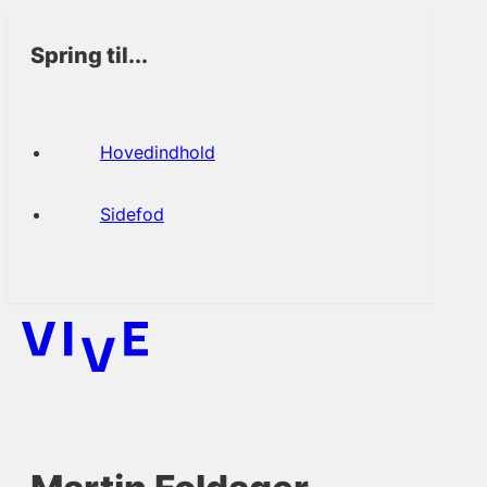
Spring til...
Hovedindhold
Sidefod