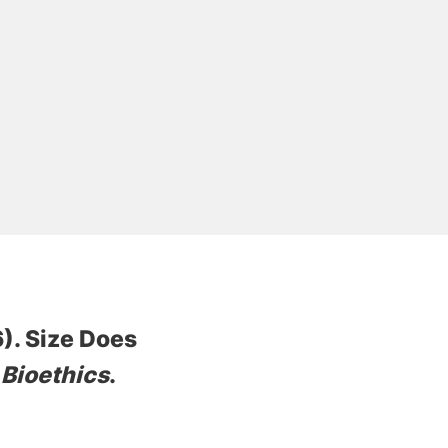
6).
Size Does
.
Bioethics
.