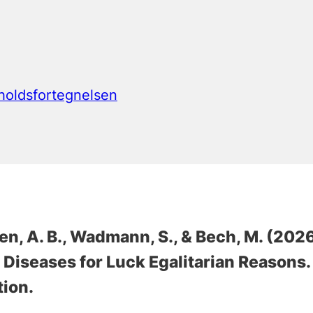
ndholdsfortegnelsen
en, A. B.
, Wadmann, S.
, & Bech, M. (202
e Diseases for Luck Egalitarian Reasons
tion.