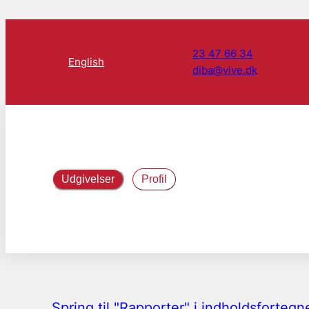
23 47 66 34
English
diba@vive.dk
Udgivelser
Profil
Spring til "Rapporter" i indholdsfortegn