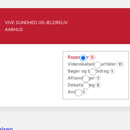
VIVE SUNDHED OG ÆLDRELIV
AARHUS
Rapporter
5
Videnskabelige artikler
11
Bøger og bogbidrag
1
Afhandlinger
1
Debatindlæg
5
Andet
1
elsen