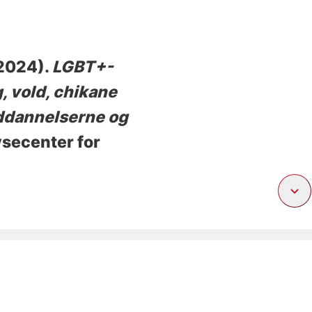
2024).
LGBT+-
, vold, chikane
uddannelserne og
ysecenter for