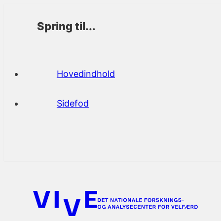
Spring til...
Hovedindhold
Sidefod