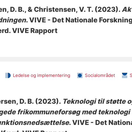
n, D. B.
, & Christensen, V. T.
(2023).
Akt
rdningen
. VIVE - Det Nationale Forsknin
ærd. VIVE Rapport
Ledelse og implementering
Socialområdet
rsen, D. B.
(2023).
Teknologi til støtte 
gede frikommuneforsøg med teknologi t
funktionsnedsættelse
. VIVE - Det Natio