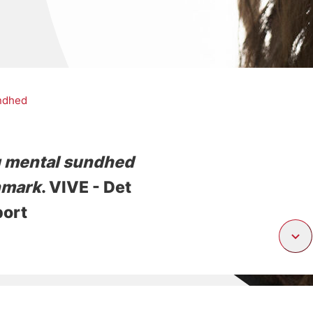
ndhed
g mental sundhed
nmark
. VIVE - Det
port