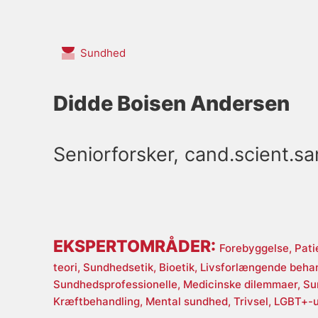
Sundhed
Didde Boisen Andersen
Seniorforsker, cand.scient.sa
EKSPERTOMRÅDER:
Forebyggelse,
Pati
teori,
Sundhedsetik,
Bioetik,
Livsforlængende beha
Sundhedsprofessionelle,
Medicinske dilemmaer,
Su
Kræftbehandling,
Mental sundhed,
Trivsel,
LGBT+-