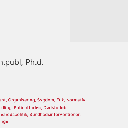
n.publ, Ph.d.
ent,
Organisering,
Sygdom,
Etik,
Normativ
ndling,
Patientforløb,
Dødsforløb,
ndhedspolitik,
Sundhedsinterventioner,
unge