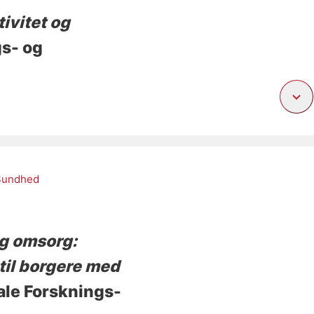
ivitet og
gs- og
Sundhed
og omsorg:
il borgere med
nale Forsknings-