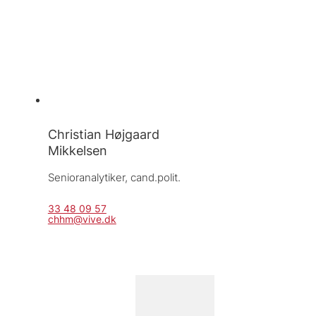
Christian Højgaard
Mikkelsen
Senioranalytiker, 
cand.polit.
33 48 09 57
chhm@vive.dk