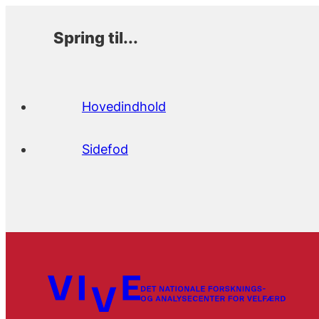
Spring til...
Hovedindhold
Sidefod