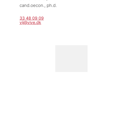
cand.oecon., ph.d.
33 48 09 09
vij@vive.dk