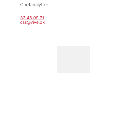
Chefanalytiker
33 48 09 71
css@vive.dk