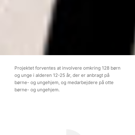
Projektet forventes at involvere omkring 128 børn
og unge i alderen 12-25 år, der er anbragt på
børne- og ungehjem, og medarbejdere på otte
børne- og ungehjem.