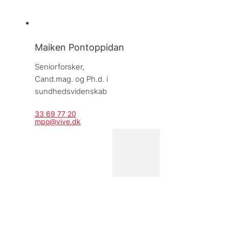
Maiken Pontoppidan
Seniorforsker, 
Cand.mag. og Ph.d. i 
sundhedsvidenskab
33 69 77 20
mpo@vive.dk