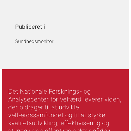
Publiceret i
Sundhedsmonitor
Det Nationale Forsknings- og
Analysecenter for Velfærd leverer viden,
der bidrager til at udvikle
velfærdssamfundet og til at styrke
kvalitetsudvikling, effektivisering og
styring i den offentlige sektor både i