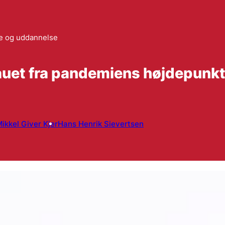
le og uddannelse
auet fra pande­miens højdepunk
ikkel Giver Kjer
Hans Henrik Sievertsen