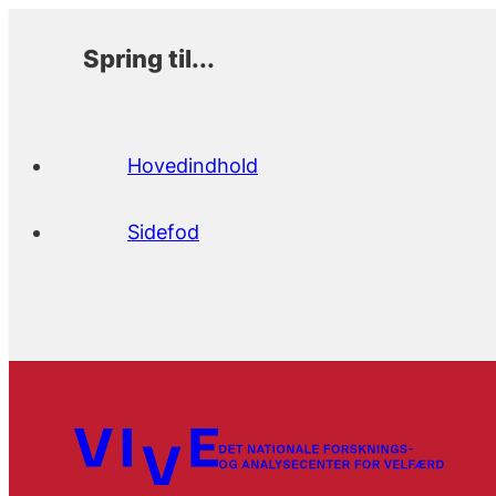
Spring til...
Hovedindhold
Sidefod