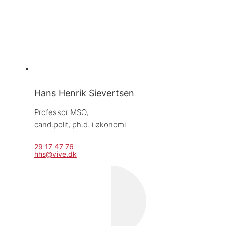
Hans Henrik Sievertsen
Professor MSO, 
cand.polit, ph.d. i økonomi
29 17 47 76
hhs@vive.dk