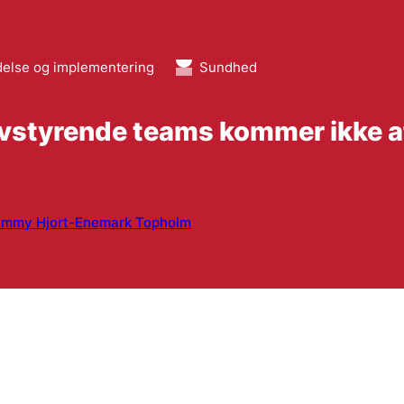
delse og implementering
Sundhed
lvstyrende teams kommer ikke af
Emmy Hjort-Enemark Topholm