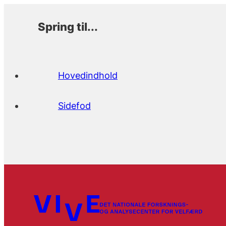
Spring til...
Hovedindhold
Sidefod