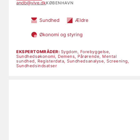
andb@vive.dk
KØBENHAVN
Sundhed
Ældre
Økonomi og styring
EKSPERTOMRÅDER:
Sygdom,
Forebyggelse,
Sundhedsøkonomi,
Demens,
Pårørende,
Mental
sundhed,
Registerdata,
Sundhedsanalyse,
Screening,
Sundhedsindsatser