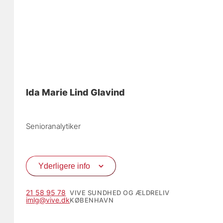
Ida Marie Lind Glavind
Senioranalytiker
Yderligere info
21 58 95 78
VIVE SUNDHED OG ÆLDRELIV
imlg@vive.dk
KØBENHAVN