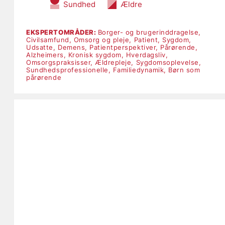
Sundhed
Ældre
EKSPERTOMRÅDER:
Borger- og brugerinddragelse,
Civilsamfund,
Omsorg og pleje,
Patient,
Sygdom,
Udsatte,
Demens,
Patientperspektiver,
Pårørende,
Alzheimers,
Kronisk sygdom,
Hverdagsliv,
Omsorgspraksisser,
Ældrepleje,
Sygdomsoplevelse,
Sundhedsprofessionelle,
Familiedynamik,
Børn som
pårørende