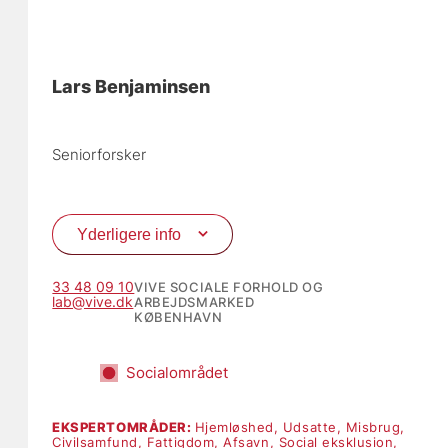
Lars Benjaminsen
Seniorforsker
Yderligere info
33 48 09 10
VIVE SOCIALE FORHOLD OG
lab@vive.dk
ARBEJDSMARKED
KØBENHAVN
Socialområdet
EKSPERTOMRÅDER:
Hjemløshed,
Udsatte,
Misbrug,
Civilsamfund,
Fattigdom,
Afsavn,
Social eksklusion,