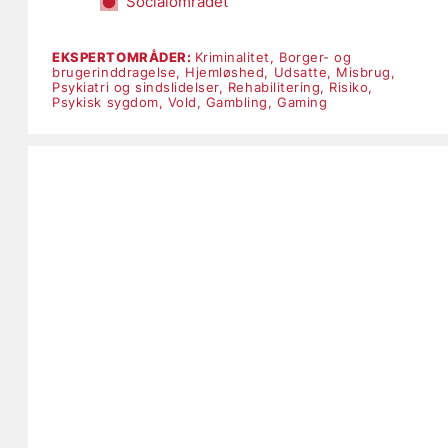
Socialområdet
EKSPERTOMRÅDER:
Kriminalitet,
Borger- og
brugerinddragelse,
Hjemløshed,
Udsatte,
Misbrug,
Psykiatri og sindslidelser,
Rehabilitering,
Risiko,
Psykisk sygdom,
Vold,
Gambling,
Gaming