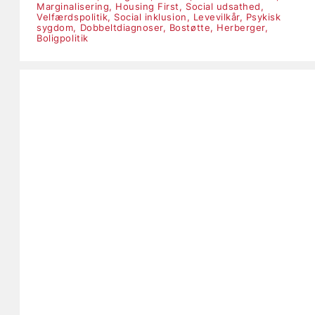
Marginalisering,
Housing First,
Social udsathed,
Velfærdspolitik,
Social inklusion,
Levevilkår,
Psykisk
sygdom,
Dobbeltdiagnoser,
Bostøtte,
Herberger,
Boligpolitik