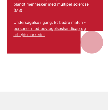
blandt mennesker med multipel sclerose
(MS)
Undersøgelse i gang: Et bedre match -
personer med bevægelseshandicap og
arbejdsmarkedet