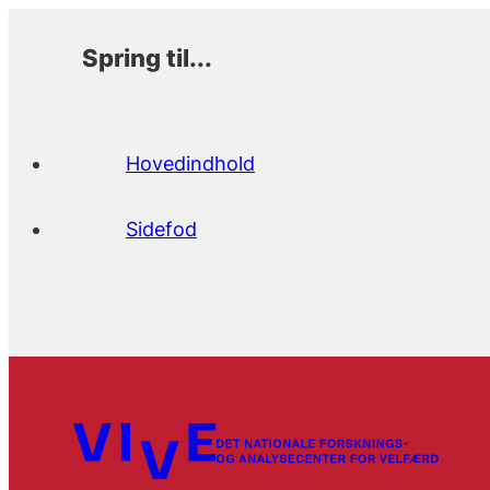
Spring til...
Hovedindhold
Sidefod