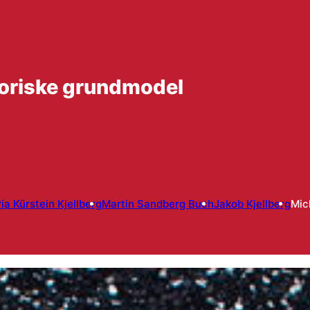
toriske grundmodel
ia Kürstein Kjellberg
Martin Sandberg Buch
Jakob Kjellberg
Mic