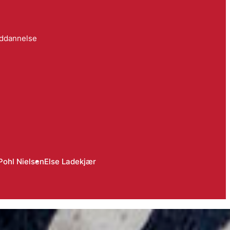
uddannelse
Pohl Nielsen
Else Ladekjær