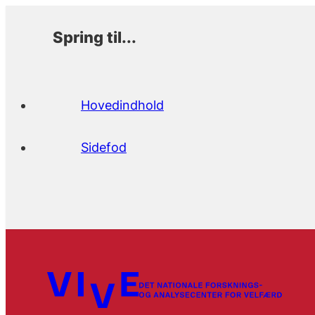
Spring til...
Hovedindhold
Sidefod