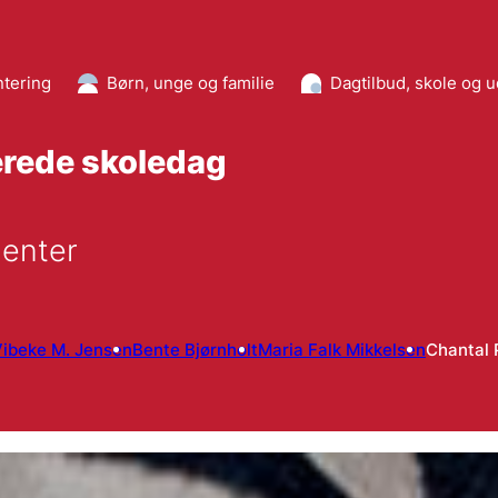
tering
Børn, unge og familie
Dagtilbud, skole og 
erede skoledag
menter
ibeke M. Jensen
Bente Bjørnholt
Maria Falk Mikkelsen
Chantal 